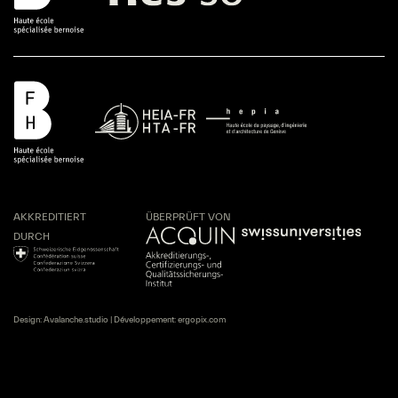
AKKREDITIERT
ÜBERPRÜFT VON
DURCH
Design:
Avalanche.studio
| Développement:
ergopix.com