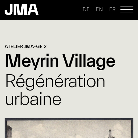
DE
EN
FR
ATELIER JMA-GE 2
Meyrin Village
Régénération
urbaine