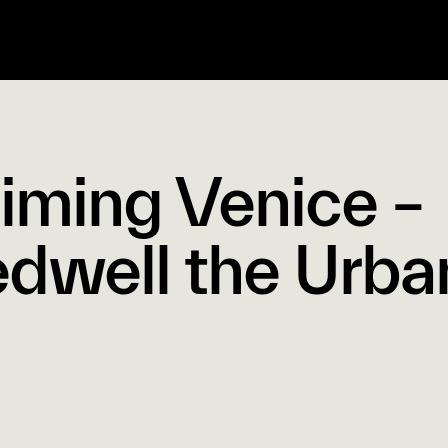
aiming Venice –
dwell the Urba