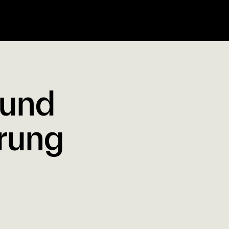
 und
erung