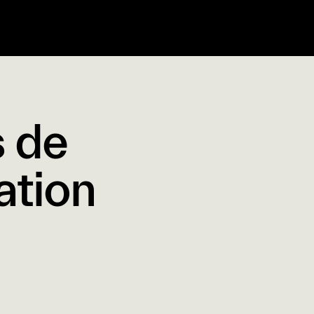
s de
ation