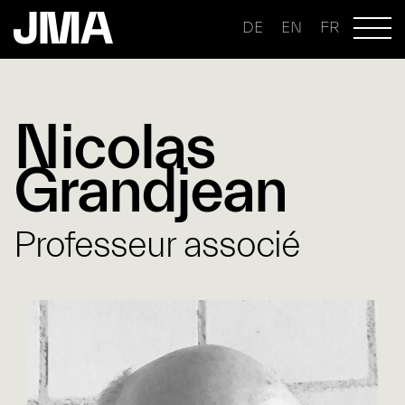
DE
EN
FR
Nicolas
Grandjean
Professeur associé