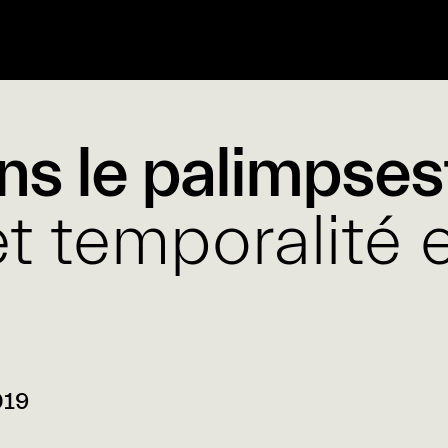
ans le palimpses
t temporalité 
019