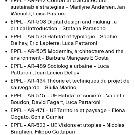
EPFL – AR-442
Confort and architecture :
sustainable strategies
– Marilyne Andersen, Jan
Wienold, Luisa Pastore
EPFL – AR-503
Digital design and making : a
critical introduction
– Stefana Parascho
EPFL – AR-530 Habitat et typologie – Sophie
Delhay, Eric Lapierre, Luca Pattaroni
EPFL – AR-505
Modernity, architecture and the
environment
– Barbara Mançaes E Costa
EPFL – AR-489
Sociologie urbaine
– Luca
Pattaroni, Jean Lucien Delley
EPFL – AR-434
Théorie et techniques du projet de
sauvegarde
– Giulia Marino
EPFL – AR-515 – UE
Habitat et société
– Valentin
Boudon, David Fagart, Luca Pattaroni
EPFL – AR-471 – UE
Territoire et paysage
– Elena
Cogato, Sonia Curnier
EPFL – AR-523 – UE
Visions et utopies
– Nicolas
Braghieri, Filippo Cattapan