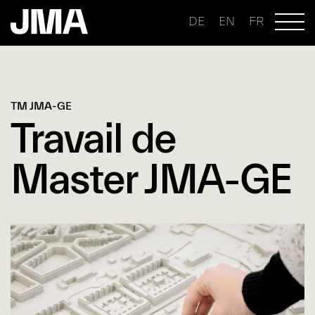
DE
EN
FR
TM JMA-GE
Travail de
Master JMA-GE