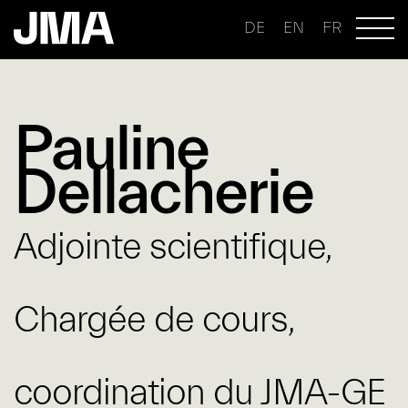
DE
EN
FR
Pauline
Dellacherie
Adjointe scientifique,
Chargée de cours,
coordination du JMA-GE