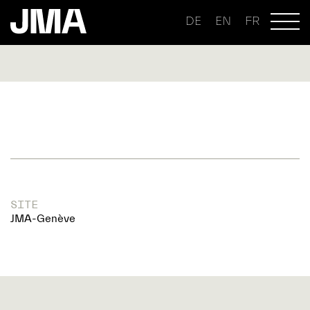
DE
EN
FR
SITE
JMA-Genève