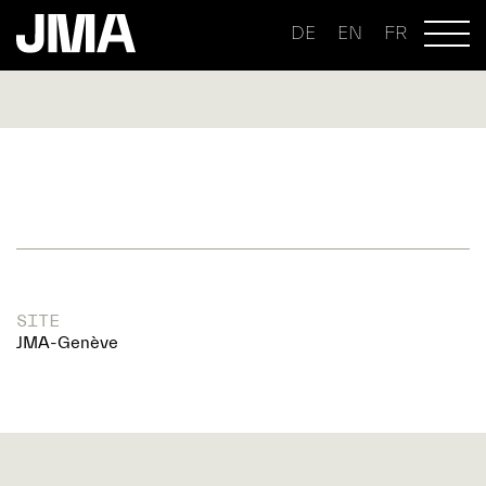
DE
EN
FR
SITE
JMA-Genève