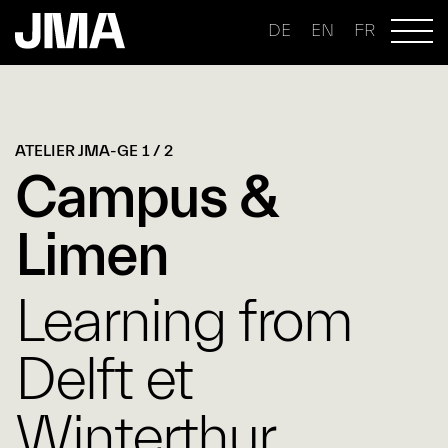
DE
EN
FR
ATELIER JMA-GE 1 / 2
Campus &
Limen
Learning from
Delft et
Winterthur