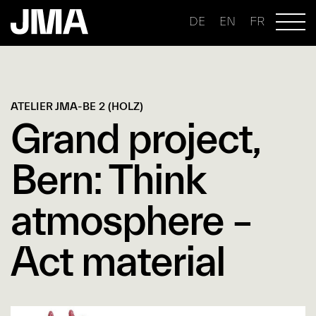
DE
EN
FR
ATELIER JMA-BE 2 (HOLZ)
Grand project,
Bern: Think
atmosphere –
Act material