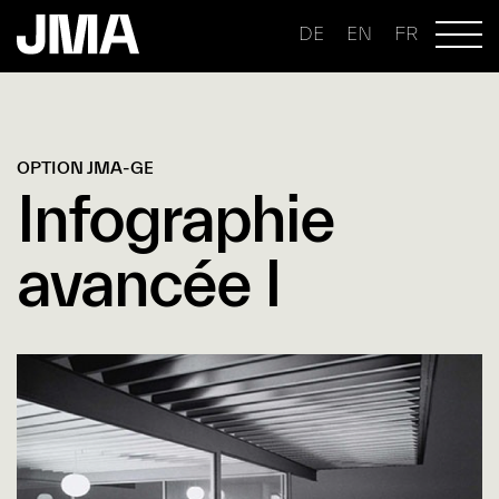
DE
EN
FR
OPTION JMA-GE
Infographie
avancée I