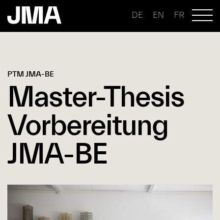
DE
EN
FR
PTM JMA-BE
Master-Thesis
Vorbereitung
JMA-BE