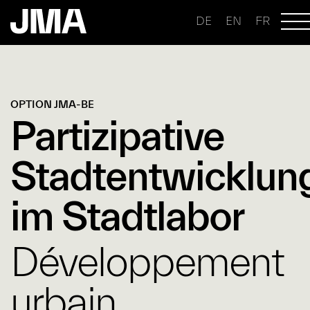
DE
EN
FR
OPTION JMA-BE
Partizipative
Stadtentwicklun
im Stadtlabor
Développement
urbain