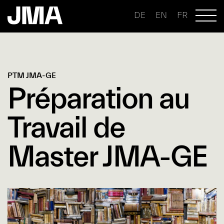
DE
EN
FR
PTM JMA-GE
Préparation au
Travail de
Master JMA-GE