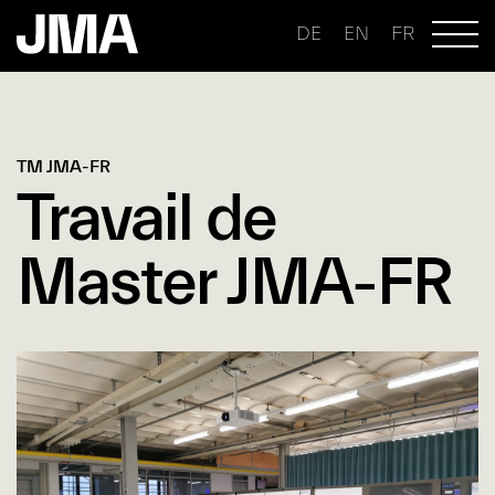
DE
EN
FR
TM JMA-FR
Travail de
Master JMA-FR