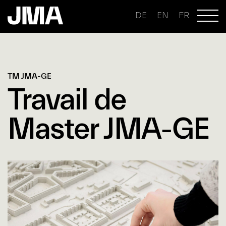
DE
EN
FR
TM JMA-GE
Travail de
Master JMA-GE