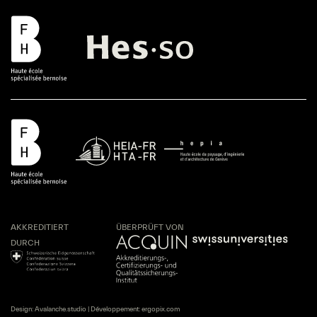
AKKREDITIERT
ÜBERPRÜFT VON
DURCH
Design:
Avalanche.studio
| Développement:
ergopix.com