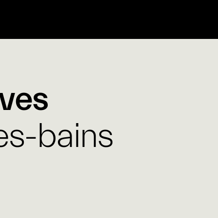
ives
es-bains