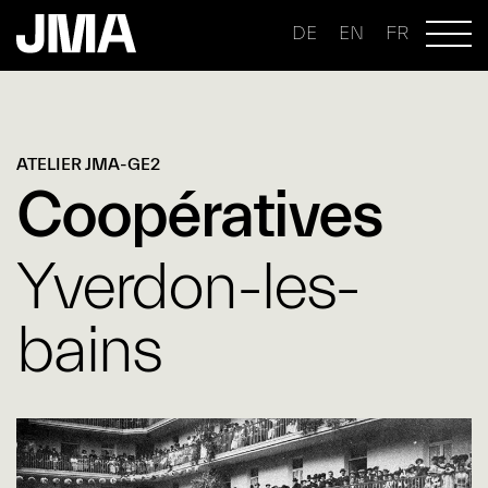
DE
EN
FR
ATELIER JMA-GE2
Coopératives
Yverdon-les-
bains