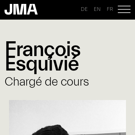
DE
EN
FR
François
Esquivié
Chargé de cours