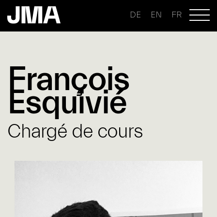
DE
EN
FR
François
Esquivié
Chargé de cours