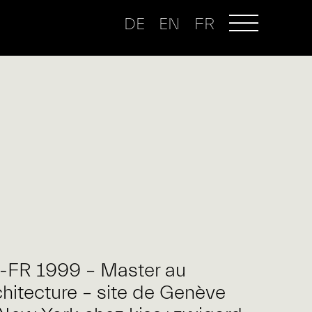
DE
EN
FR
A-FR 1999 – Master au
chitecture – site de Genève