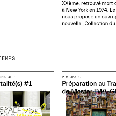
XXème, retrouvé mort d
à New York en 1974. Le
nous propose un ouvrage 
nouvelle „Collection du
TEMPS
JMA-GE 1
PTM JMA-GE
talité(s) #1
Préparation au Tra
de Master JMA-G