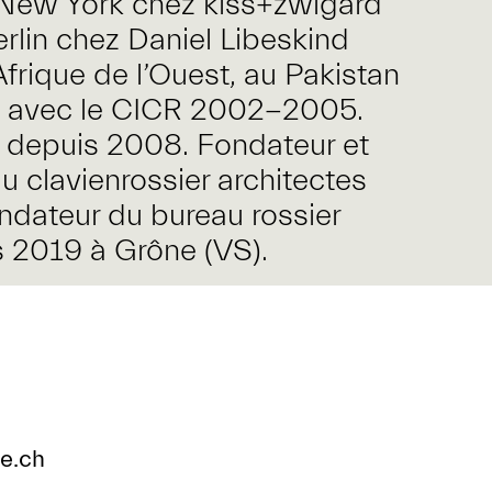
à New York chez kiss+zwigard
lin chez Daniel Libeskind
rique de l’Ouest, au Pakistan
an avec le CICR 2002-2005.
 depuis 2008. Fondateur et
u clavienrossier architectes
dateur du bureau rossier
s 2019 à Grône (VS).
e.ch