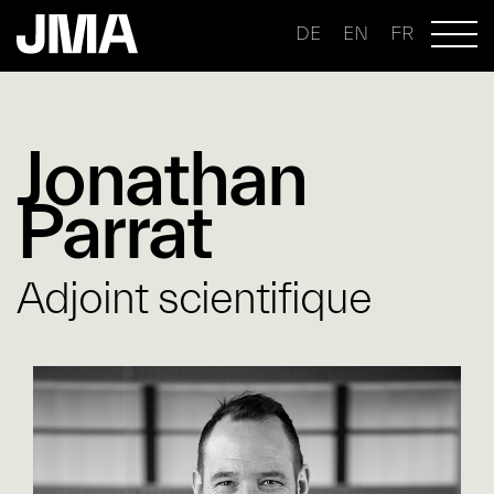
DE
EN
FR
Jonathan
Parrat
Adjoint scientifique