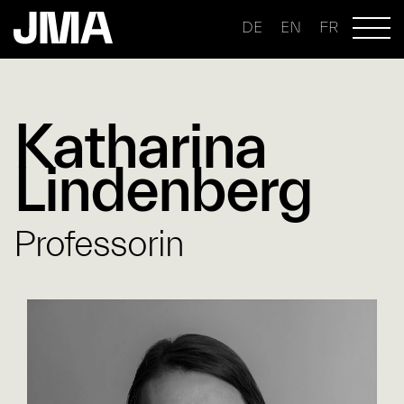
DE
EN
FR
Katharina
Lindenberg
Professorin