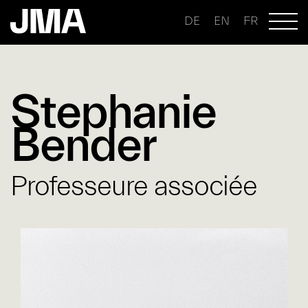
DE
EN
FR
Stephanie
Bender
Professeure associée