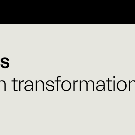
es
n transformatio