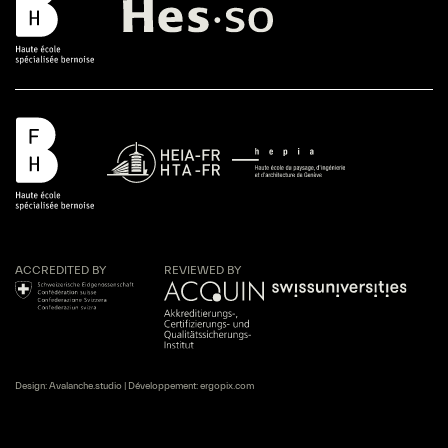
ACCREDITED BY
REVIEWED BY
Design:
Avalanche.studio
| Développement:
ergopix.com