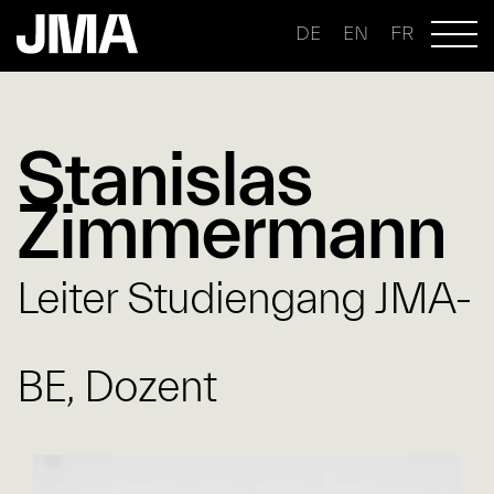
DE
EN
FR
Stanislas
Zimmermann
Leiter Studiengang JMA-
BE, Dozent