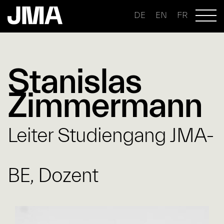
DE
EN
FR
Stanislas
Zimmermann
Leiter Studiengang JMA-
BE, Dozent