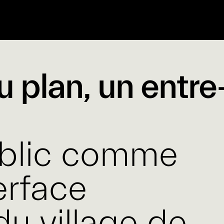
u plan, un entre
ublic comme
erface
du village de